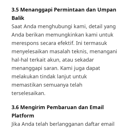
3.5 Menanggapi Permintaan dan Umpan
Balik
Saat Anda menghubungi kami, detail yang
Anda berikan memungkinkan kami untuk
merespons secara efektif. Ini termasuk
menyelesaikan masalah teknis, menangani
hal-hal terkait akun, atau sekadar
menanggapi saran. Kami juga dapat
melakukan tindak lanjut untuk
memastikan semuanya telah
terselesaikan.
3.6 Mengirim Pembaruan dan Email
Platform
Jika Anda telah berlangganan daftar email