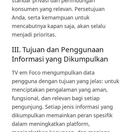
standar privasi dan perlindungan
konsumen yang relevan. Persetujuan
Anda, serta kemampuan untuk
mencabutnya kapan saja, akan selalu
menjadi prioritas.
III. Tujuan dan Penggunaan
Informasi yang Dikumpulkan
TV em Foco mengumpulkan data
pengguna dengan tujuan yang jelas: untuk
menciptakan pengalaman yang aman,
fungsional, dan relevan bagi setiap
pengunjung. Setiap jenis informasi yang
dikumpulkan memainkan peran spesifik
dalam meningkatkan platform,