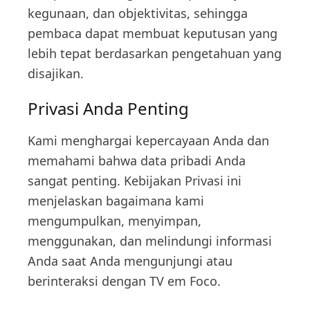
kegunaan, dan objektivitas, sehingga
pembaca dapat membuat keputusan yang
lebih tepat berdasarkan pengetahuan yang
disajikan.
Privasi Anda Penting
Kami menghargai kepercayaan Anda dan
memahami bahwa data pribadi Anda
sangat penting. Kebijakan Privasi ini
menjelaskan bagaimana kami
mengumpulkan, menyimpan,
menggunakan, dan melindungi informasi
Anda saat Anda mengunjungi atau
berinteraksi dengan TV em Foco.