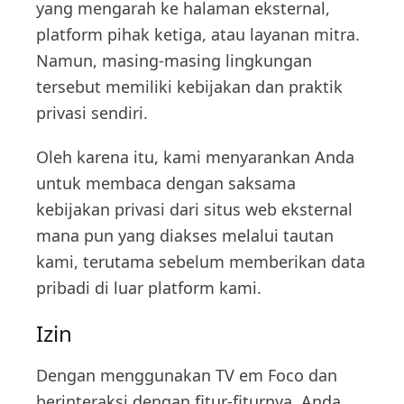
yang mengarah ke halaman eksternal,
platform pihak ketiga, atau layanan mitra.
Namun, masing-masing lingkungan
tersebut memiliki kebijakan dan praktik
privasi sendiri.
Oleh karena itu, kami menyarankan Anda
untuk membaca dengan saksama
kebijakan privasi dari situs web eksternal
mana pun yang diakses melalui tautan
kami, terutama sebelum memberikan data
pribadi di luar platform kami.
Izin
Dengan menggunakan TV em Foco dan
berinteraksi dengan fitur-fiturnya, Anda