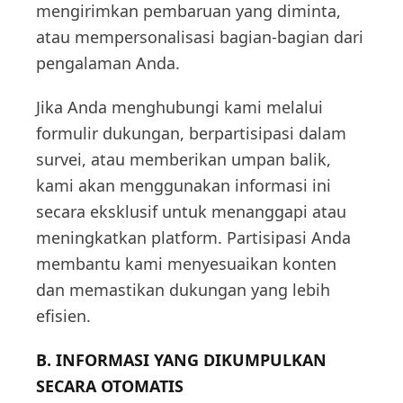
mengirimkan pembaruan yang diminta,
atau mempersonalisasi bagian-bagian dari
pengalaman Anda.
Jika Anda menghubungi kami melalui
formulir dukungan, berpartisipasi dalam
survei, atau memberikan umpan balik,
kami akan menggunakan informasi ini
secara eksklusif untuk menanggapi atau
meningkatkan platform. Partisipasi Anda
membantu kami menyesuaikan konten
dan memastikan dukungan yang lebih
efisien.
B. INFORMASI YANG DIKUMPULKAN
SECARA OTOMATIS