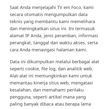
Saat Anda menjelajahi TV em Foco, kami
secara otomatis mengumpulkan data
teknis yang membantu kami memelihara
dan meningkatkan situs ini. Ini termasuk
alamat IP Anda, jenis peramban, informasi
perangkat, tanggal dan waktu akses, serta
cara Anda menavigasi halaman kami.
Data ini dikumpulkan melalui berbagai alat
seperti cookie, file log, dan analitik web.
Alat-alat ini memungkinkan kami untuk
memantau kinerja situs web, mengatasi
kesalahan, dan memahami perilaku
pengguna, seperti artikel mana yang
paling banyak dibaca atau berapa lama