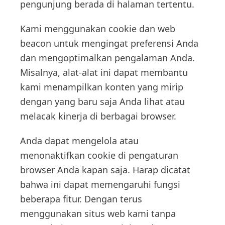
pengunjung berada di halaman tertentu.
Kami menggunakan cookie dan web
beacon untuk mengingat preferensi Anda
dan mengoptimalkan pengalaman Anda.
Misalnya, alat-alat ini dapat membantu
kami menampilkan konten yang mirip
dengan yang baru saja Anda lihat atau
melacak kinerja di berbagai browser.
Anda dapat mengelola atau
menonaktifkan cookie di pengaturan
browser Anda kapan saja. Harap dicatat
bahwa ini dapat memengaruhi fungsi
beberapa fitur. Dengan terus
menggunakan situs web kami tanpa