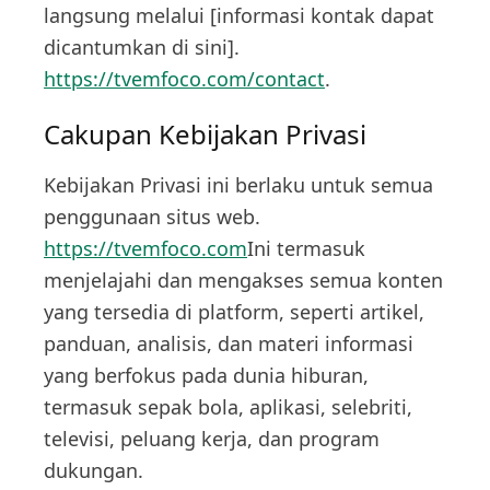
langsung melalui [informasi kontak dapat
dicantumkan di sini].
https://tvemfoco.com/contact
.
Cakupan Kebijakan Privasi
Kebijakan Privasi ini berlaku untuk semua
penggunaan situs web.
https://tvemfoco.com
Ini termasuk
menjelajahi dan mengakses semua konten
yang tersedia di platform, seperti artikel,
panduan, analisis, dan materi informasi
yang berfokus pada dunia hiburan,
termasuk sepak bola, aplikasi, selebriti,
televisi, peluang kerja, dan program
dukungan.