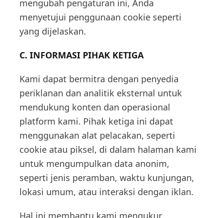
mengubah pengaturan ini, Anda
menyetujui penggunaan cookie seperti
yang dijelaskan.
C. INFORMASI PIHAK KETIGA
Kami dapat bermitra dengan penyedia
periklanan dan analitik eksternal untuk
mendukung konten dan operasional
platform kami. Pihak ketiga ini dapat
menggunakan alat pelacakan, seperti
cookie atau piksel, di dalam halaman kami
untuk mengumpulkan data anonim,
seperti jenis peramban, waktu kunjungan,
lokasi umum, atau interaksi dengan iklan.
Hal ini membantu kami mengukur