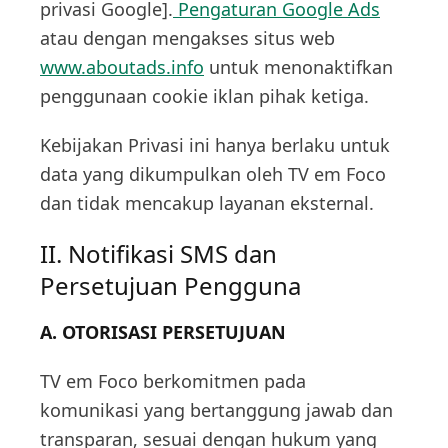
privasi Google].
Pengaturan Google Ads
atau dengan mengakses situs web
www.aboutads.info
untuk menonaktifkan
penggunaan cookie iklan pihak ketiga.
Kebijakan Privasi ini hanya berlaku untuk
data yang dikumpulkan oleh TV em Foco
dan tidak mencakup layanan eksternal.
II. Notifikasi SMS dan
Persetujuan Pengguna
A. OTORISASI PERSETUJUAN
TV em Foco berkomitmen pada
komunikasi yang bertanggung jawab dan
transparan, sesuai dengan hukum yang