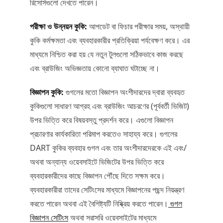
রিসোর্সগুলো দেখতে পারেন।
পরীক্ষা ও উন্নয়ন কুকি:
আপডেট বা ফিচার পরীক্ষার সময়, অস্থায়ী
কুকি কর্মক্ষমতা এবং ব্যবহারকারীর প্রতিক্রিয়া পর্যবেক্ষণ করে। এর
মাধ্যমে নিশ্চিত করা হয় যে নতুন টুলগুলো সঠিকভাবে কাজ করছে
এবং ব্রাউজিং অভিজ্ঞতায় কোনো ব্যাঘাত ঘটাচ্ছে না।
বিজ্ঞাপন কুকি:
গুগলের মতো বিজ্ঞাপন অংশীদারদের দ্বারা ব্যবহৃত
কুকিগুলো সাধারণ আগ্রহ এবং ব্রাউজিং আচরণের (পূর্ববর্তী ভিজিট)
উপর ভিত্তি করে বিষয়বস্তু প্রদর্শন করে। এগুলো বিজ্ঞাপন
প্রচারণার কার্যকারিতা পরিমাপ করতেও সাহায্য করে। গুগলের
DART কুকির ব্যবহার গুগল এবং তার অংশীদারদেরকে এই এবং/
অথবা অন্যান্য ওয়েবসাইটে ভিজিটের উপর ভিত্তি করে
ব্যবহারকারীদের কাছে বিজ্ঞাপন পৌঁছে দিতে সক্ষম করে।
ব্যবহারকারীরা তাদের সেটিংসের মাধ্যমে বিজ্ঞাপনের পছন্দ নিয়ন্ত্রণ
করতে পারেন অথবা এই বৈশিষ্ট্যটি নিষ্ক্রিয় করতে পারেন।
গুগল
বিজ্ঞাপন সেটিংস
অথবা সরাসরি ওয়েবসাইটের মাধ্যমে