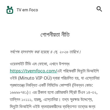
TV em Foco
গোপনীয়তা নীতি
সর্বশেষ হালনাগাদ করা হয়েছে ৪ মে, ২০২৬ তারিখে।
ওয়েবসাইট টিভি এম ফোকো, এখানে উপলব্ধ
https://tvemfoco.com/
এই পরিষেবাটি মিনুটো ভিআইপি
ওইউ (Minuto VIP OÜ) দ্বারা পরিচালিত হয়, যা এস্তোনিয়া
প্রজাতন্ত্রে নিবন্ধিত একটি লিমিটেড কোম্পানি (নিবন্ধন কোড:
১৬৬৯৮৭৪১)। এর ঠিকানা হলো রোটারমানি স্ট্রিট টিএন ১৪-৩২,
তাল্লিন ১০১১১, হারজু, এস্তোনিয়া। তথ্য সুরক্ষার উদ্দেশ্যে,
মিনুটো ভিআইপি ওইউ ব্যবহারকারীদের ব্যক্তিগত তথ্যের জন্য