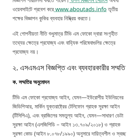
বিজ্ঞাপন পরিচালনা করতে পারেন।
গুগল বিজ্ঞাপন সেটিংস
অথবা
ওয়েবসাইটে প্রবেশ করে
www.aboutads.info
তৃতীয়
পক্ষের বিজ্ঞাপন কুকির ব্যবহার নিষ্ক্রিয় করতে।
এই গোপনীয়তা নীতি শুধুমাত্র টিভি এম ফোকো দ্বারা সংগৃহীত
তথ্যের ক্ষেত্রে প্রযোজ্য এবং বাহ্যিক পরিষেবাগুলির ক্ষেত্রে
প্রযোজ্য নয়।
২. এসএমএস বিজ্ঞপ্তি এবং ব্যবহারকারীর সম্মতি
ক. সম্মতির অনুমোদন
টিভি এম ফোকো প্রযোজ্য আইন, যেমন—ইউরোপীয় ইউনিয়নের
জিডিপিআর, মার্কিন যুক্তরাষ্ট্রের টেলিফোন গ্রাহক সুরক্ষা আইন
(টিসিপিএ), এবং ব্রাজিলের সমতুল্য আইন, যেমন—সাধারণ ডেটা
সুরক্ষা আইন (এলজিপিডি – আইন ১৩.৭০৯/২০১৮) ও গ্রাহক
সুরক্ষা কোড (আইন ৮.০৭৮/১৯৯০) অনুসারে দায়িত্বশীল ও স্বচ্ছ