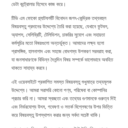
ডেটা কন্ট্রোলার হিসেবে কাজ করে।
টিভি এম ফোকো প্ল্যাটফর্মটি বিনোদন জগৎ-কেন্দ্রিক তথ্যবহুল
বিষয়বস্তু প্রদানের উদ্দেশ্যে তৈরি করা হয়েছে, যেখানে ফুটবল,
অ্যাপস, সেলিব্রিটি, টেলিভিশন, চাকরির সুযোগ এবং সহায়তা
কর্মসূচির মতো বিষয়গুলো অন্তর্ভুক্ত। আমাদের লক্ষ্য হলো
প্রাসঙ্গিক, হালনাগাদ এবং সহজে বোধগম্য উপকরণ সরবরাহ করা,
যা জনসাধারণকে বিভিন্ন দৈনন্দিন বিষয় সম্পর্কে ভালোভাবে অবহিত
থাকতে সাহায্য করবে।
এই ওয়েবসাইটে প্রকাশিত সমস্ত বিষয়বস্তু শুধুমাত্র তথ্যমূলক
উদ্দেশ্যে। আমরা সরাসরি কোনো পণ্য, পরিষেবা বা কোম্পানির
প্রচার করি না। আমরা স্বচ্ছতা এবং তথ্যের গুণমানকে গুরুত্ব দিই
এবং নির্ভরযোগ্য উৎস, গবেষণা ও সতর্ক বিশ্লেষণের উপর ভিত্তি
করে বিষয়বস্তু উপস্থাপন করার জন্য সর্বদা সচেষ্ট থাকি।