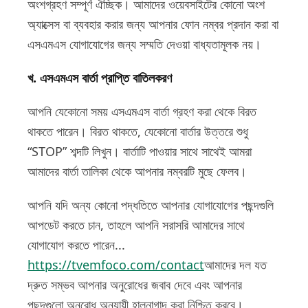
অংশগ্রহণ সম্পূর্ণ ঐচ্ছিক। আমাদের ওয়েবসাইটের কোনো অংশ
অ্যাক্সেস বা ব্যবহার করার জন্য আপনার ফোন নম্বর প্রদান করা বা
এসএমএস যোগাযোগের জন্য সম্মতি দেওয়া বাধ্যতামূলক নয়।
খ. এসএমএস বার্তা প্রাপ্তি বাতিলকরণ
আপনি যেকোনো সময় এসএমএস বার্তা গ্রহণ করা থেকে বিরত
থাকতে পারেন। বিরত থাকতে, যেকোনো বার্তার উত্তরে শুধু
“STOP” শব্দটি লিখুন। বার্তাটি পাওয়ার সাথে সাথেই আমরা
আমাদের বার্তা তালিকা থেকে আপনার নম্বরটি মুছে ফেলব।
আপনি যদি অন্য কোনো পদ্ধতিতে আপনার যোগাযোগের পছন্দগুলি
আপডেট করতে চান, তাহলে আপনি সরাসরি আমাদের সাথে
যোগাযোগ করতে পারেন...
https://tvemfoco.com/contact
আমাদের দল যত
দ্রুত সম্ভব আপনার অনুরোধের জবাব দেবে এবং আপনার
পছন্দগুলো অনুরোধ অনুযায়ী হালনাগাদ করা নিশ্চিত করবে।