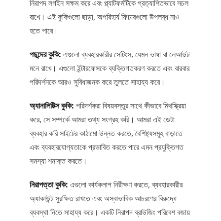
নিরাপদ লগইন সক্ষম করে এবং প্ল্যাটফর্মটিকে প্রত্যাশিতভাবে সচল
রাখে। এই কুকিগুলো ছাড়া, অপরিহার্য ফিচারগুলো উপলব্ধ নাও
হতে পারে।
পছন্দের কুকি:
এগুলো ব্যবহারকারীর সেটিংস, যেমন ভাষা বা লেআউট
মনে রাখে। এগুলো ইন্টারফেসকে ব্যক্তিগতকরণ করতে এবং বারবার
পরিদর্শনকে আরও সুবিধাজনক করে তুলতে সাহায্য করে।
অ্যানালিটিক্স কুকি:
পরিদর্শকরা বিষয়বস্তুর সাথে কীভাবে মিথস্ক্রিয়া
করে, সে সম্পর্কে আমরা তথ্য সংগ্রহ করি। আমরা এই ডেটা
ব্যবহার করি সাইটের কাঠামো উন্নত করতে, বৈশিষ্ট্যসমূহ বাড়াতে
এবং ব্যবহারযোগ্যতাকে প্রভাবিত করতে পারে এমন প্রযুক্তিগত
সমস্যা শনাক্ত করতে।
নিরাপত্তা কুকি:
এগুলো কার্যকলাপ নিরীক্ষণ করতে, ব্যবহারকারীর
অ্যাকাউন্ট সুরক্ষিত রাখতে এবং অস্বাভাবিক আচরণের বিরুদ্ধে
ব্যবস্থা নিতে সাহায্য করে। একটি নিরাপদ ব্রাউজিং পরিবেশ বজায়