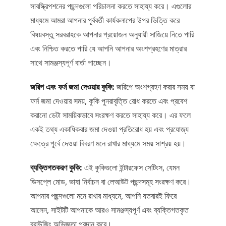
সাবস্ক্রিপশনের পছন্দগুলো পরিচালনা করতে সাহায্য করে। এগুলোর
মাধ্যমে আমরা আপনার পূর্ববর্তী কার্যকলাপের উপর ভিত্তি করে
বিষয়বস্তু সরবরাহকে আপনার প্রয়োজন অনুযায়ী সাজিয়ে নিতে পারি
এবং নিশ্চিত করতে পারি যে আপনি আপনার অংশগ্রহণের মাত্রার
সাথে সামঞ্জস্যপূর্ণ বার্তা পাচ্ছেন।
জরিপ এবং ফর্ম জমা দেওয়ার কুকি:
জরিপে অংশগ্রহণ করার সময় বা
ফর্ম জমা দেওয়ার সময়, কুকি পুনরাবৃত্তি রোধ করতে এবং প্রবেশ
করানো ডেটা সাময়িকভাবে সংরক্ষণ করতে সাহায্য করে। এর ফলে
একই তথ্য একাধিকবার জমা দেওয়া প্রতিরোধ হয় এবং প্রযোজ্য
ক্ষেত্রে পূর্বে দেওয়া বিবরণ মনে রাখার মাধ্যমে সময় সাশ্রয় হয়।
ব্যক্তিগতকরণ কুকি:
এই কুকিগুলো ইন্টারফেস সেটিংস, যেমন
ডিসপ্লে মোড, ভাষা নির্বাচন বা লেআউট পছন্দসমূহ সংরক্ষণ করে।
আপনার পছন্দগুলো মনে রাখার মাধ্যমে, আপনি যতবারই ফিরে
আসেন, সাইটটি আপনাকে আরও সামঞ্জস্যপূর্ণ এবং ব্যক্তিগতকৃত
ব্রাউজিং অভিজ্ঞতা প্রদান করে।