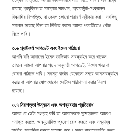
রয়েছে প্রযুক্তিগত সমস্যার সমাধান, অ্যাকাউন্ট-সংক্রান্ত
বিষয়াদির নিষ্পত্তি, বা কেবল কোনো পরামর্শ স্বীকার করা। সবকিছু
সমাধান হয়েছে কিনা তা নিশ্চিত করতে আমরা পরবর্তীতেও খোঁজ
নিতে পারি।
৩.৬ প্ল্যাটফর্ম আপডেট এবং ইমেল পাঠানো
আপনি যদি আমাদের ইমেল তালিকায় সাবস্ক্রাইব করে থাকেন,
তাহলে আমরা আপনার পছন্দ অনুযায়ী আপডেট, বিশেষ খবর বা
ঘোষণা পাঠাতে পারি। সমস্ত বার্তায় যেকোনো সময়ে আনসাবস্ক্রাইব
করার বা আপনার যোগাযোগের সেটিংস পরিচালনা করার বিকল্প
রয়েছে।
৩.৭ নিরাপত্তা উন্নয়ন এবং অপব্যবহার প্রতিরোধ
আমরা যে ডেটা সংগ্রহ করি তা আমাদেরকে সন্দেহজনক আচরণ
শনাক্ত করতে, অননুমোদিত প্রবেশ রোধ করতে এবং সম্ভাব্য
হুমকির মোকাবিলা করতে সাহায্য করে। সকল ব্যবহারকারীর জন্য