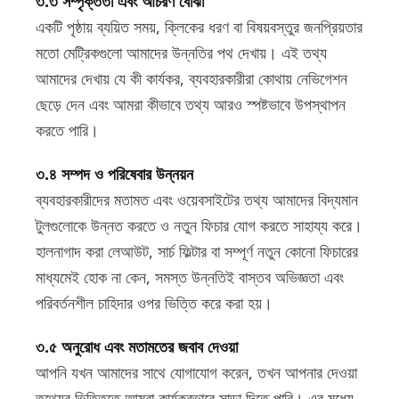
৩.৩ সম্পৃক্ততা এবং আচরণ বোঝা
একটি পৃষ্ঠায় ব্যয়িত সময়, ক্লিকের ধরণ বা বিষয়বস্তুর জনপ্রিয়তার
মতো মেট্রিকগুলো আমাদের উন্নতির পথ দেখায়। এই তথ্য
আমাদের দেখায় যে কী কার্যকর, ব্যবহারকারীরা কোথায় নেভিগেশন
ছেড়ে দেন এবং আমরা কীভাবে তথ্য আরও স্পষ্টভাবে উপস্থাপন
করতে পারি।
৩.৪ সম্পদ ও পরিষেবার উন্নয়ন
ব্যবহারকারীদের মতামত এবং ওয়েবসাইটের তথ্য আমাদের বিদ্যমান
টুলগুলোকে উন্নত করতে ও নতুন ফিচার যোগ করতে সাহায্য করে।
হালনাগাদ করা লেআউট, সার্চ ফিল্টার বা সম্পূর্ণ নতুন কোনো ফিচারের
মাধ্যমেই হোক না কেন, সমস্ত উন্নতিই বাস্তব অভিজ্ঞতা এবং
পরিবর্তনশীল চাহিদার ওপর ভিত্তি করে করা হয়।
৩.৫ অনুরোধ এবং মতামতের জবাব দেওয়া
আপনি যখন আমাদের সাথে যোগাযোগ করেন, তখন আপনার দেওয়া
তথ্যের ভিত্তিতে আমরা কার্যকরভাবে সাড়া দিতে পারি। এর মধ্যে