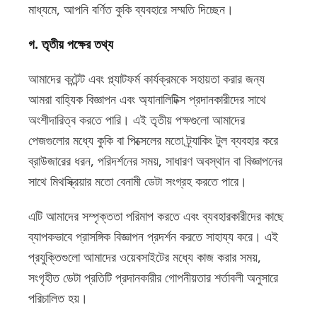
মাধ্যমে, আপনি বর্ণিত কুকি ব্যবহারে সম্মতি দিচ্ছেন।
গ. তৃতীয় পক্ষের তথ্য
আমাদের কন্টেন্ট এবং প্ল্যাটফর্ম কার্যক্রমকে সহায়তা করার জন্য
আমরা বাহ্যিক বিজ্ঞাপন এবং অ্যানালিটিক্স প্রদানকারীদের সাথে
অংশীদারিত্ব করতে পারি। এই তৃতীয় পক্ষগুলো আমাদের
পেজগুলোর মধ্যে কুকি বা পিক্সেলের মতো ট্র্যাকিং টুল ব্যবহার করে
ব্রাউজারের ধরন, পরিদর্শনের সময়, সাধারণ অবস্থান বা বিজ্ঞাপনের
সাথে মিথস্ক্রিয়ার মতো বেনামী ডেটা সংগ্রহ করতে পারে।
এটি আমাদের সম্পৃক্ততা পরিমাপ করতে এবং ব্যবহারকারীদের কাছে
ব্যাপকভাবে প্রাসঙ্গিক বিজ্ঞাপন প্রদর্শন করতে সাহায্য করে। এই
প্রযুক্তিগুলো আমাদের ওয়েবসাইটের মধ্যে কাজ করার সময়,
সংগৃহীত ডেটা প্রতিটি প্রদানকারীর গোপনীয়তার শর্তাবলী অনুসারে
পরিচালিত হয়।