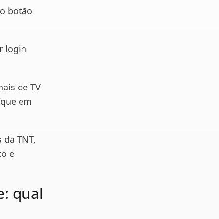
 no botão
r login
nais de TV
lique em
s da TNT,
to e
e: qual