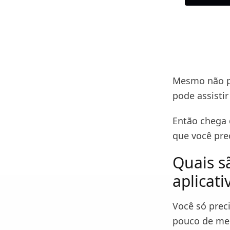
Mesmo não po
pode assistir
Então chega 
que você prec
Quais s
aplicati
Você só prec
pouco de mem