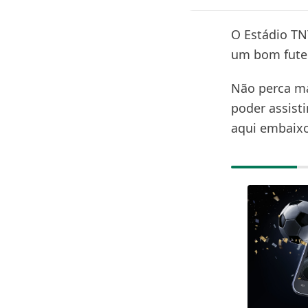
O Estádio TN
um bom futeb
Não perca mai
poder assisti
aqui embaixo