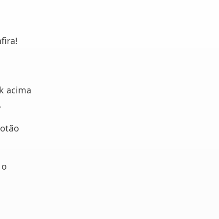
fira!
nk acima
.
botão
 o