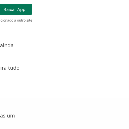
Baixar App
cionado a outro site
 ainda
ira tudo
e
nas um