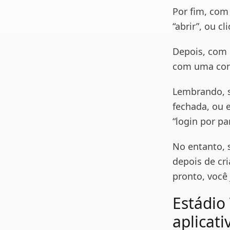
Por fim, com 
“abrir”, ou cl
Depois, com o
com uma cont
Lembrando, s
fechada, ou e
“login por pa
No entanto, 
depois de cr
pronto, você 
Estádio
aplicat