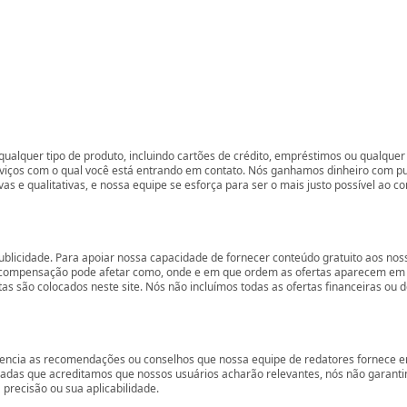
ualquer tipo de produto, incluindo cartões de crédito, empréstimos ou qualquer 
rviços com o qual você está entrando em contato. Nós ganhamos dinheiro com p
vas e qualitativas, e nossa equipe se esforça para ser o mais justo possível ao 
ublicidade. Para apoiar nossa capacidade de fornecer conteúdo gratuito aos 
compensação pode afetar como, onde e em que ordem as ofertas aparecem em nos
são colocados neste site. Nós não incluímos todas as ofertas financeiras ou de
encia as recomendações ou conselhos que nossa equipe de redatores fornece em
zadas que acreditamos que nossos usuários acharão relevantes, nós não garant
precisão ou sua aplicabilidade.