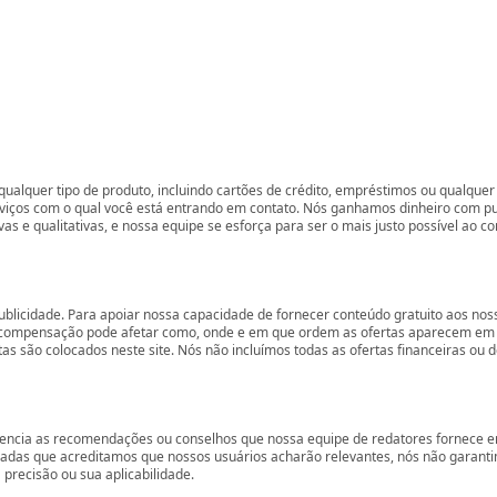
ualquer tipo de produto, incluindo cartões de crédito, empréstimos ou qualquer 
rviços com o qual você está entrando em contato. Nós ganhamos dinheiro com p
vas e qualitativas, e nossa equipe se esforça para ser o mais justo possível ao 
ublicidade. Para apoiar nossa capacidade de fornecer conteúdo gratuito aos 
compensação pode afetar como, onde e em que ordem as ofertas aparecem em nos
são colocados neste site. Nós não incluímos todas as ofertas financeiras ou de
encia as recomendações ou conselhos que nossa equipe de redatores fornece em
zadas que acreditamos que nossos usuários acharão relevantes, nós não garant
precisão ou sua aplicabilidade.