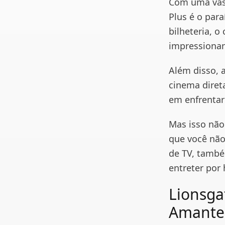
Com uma vast
Plus é o par
bilheteria, 
impressionan
Além disso, 
cinema diret
em enfrentar 
Mas isso não
que você não
de TV, tamb
entreter por 
Lionsgat
Amantes