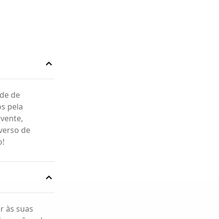
ade de
os pela
vente,
iverso de
o!
r às suas