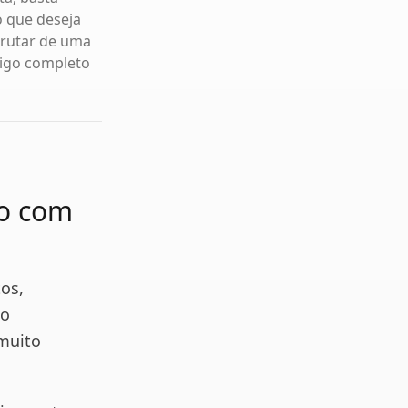
o que deseja
frutar de uma
tigo completo
to com
tos,
 o
 muito