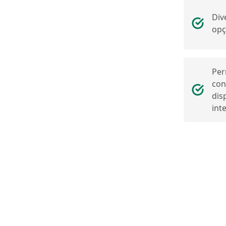
Div
opç
Per
con
dis
int