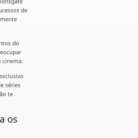
Lionsgate
sucessos de
esmente
entos do
reocupar
e cinema.
exclusivo
e séries
ão te
a os