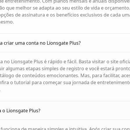
e entretenimento. Com planos mensais e anuais disponívei
ão que melhor se adapta ao seu estilo de vida e orçamento.
pções de assinatura e os benefícios exclusivos de cada u
mesmo.
 criar uma conta no Lionsgate Plus?
 no Lionsgate Plus é rápido e fácil. Basta visitar o site ofici
guir algumas etapas simples de registro e você estará pron
atálogo de conteúdos emocionantes. Mas, para facilitar, ace
fira o tutorial para começar sua jornada de entretenimen
.
 o Lionsgate Plus?
 funciona de maneira simples e intuitiva. Após criar sua con