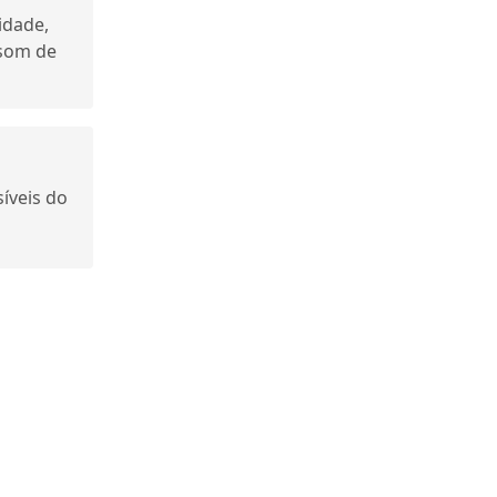
idade,
 som de
íveis do