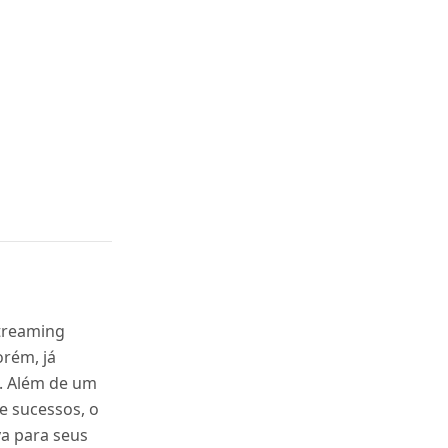
streaming
rém, já
. Além de um
e sucessos, o
va para seus