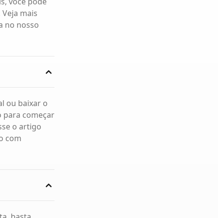
s, você pode
 Veja mais
ma no nosso
al ou baixar o
to para começar
sse o artigo
to com
ta, basta