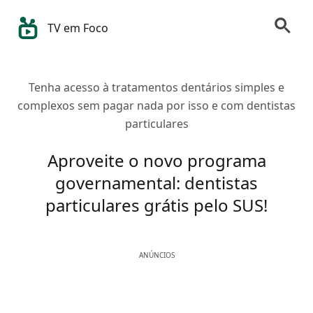
TV em Foco
Tenha acesso à tratamentos dentários simples e
complexos sem pagar nada por isso e com dentistas
particulares
Aproveite o novo programa
governamental: dentistas
particulares grátis pelo SUS!
ANÚNCIOS