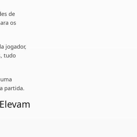
des de
ara os
a jogador,
, tudo
o uma
a partida.
 Elevam