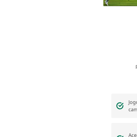
Jog
ca
Ace