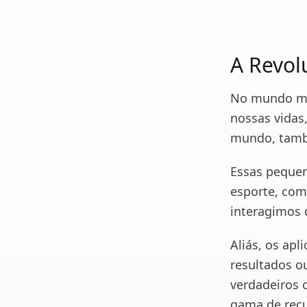
A Revol
No mundo mod
nossas vidas
mundo, també
Essas pequen
esporte, co
interagimos 
Aliás, os apl
resultados ou
verdadeiros 
gama de recu