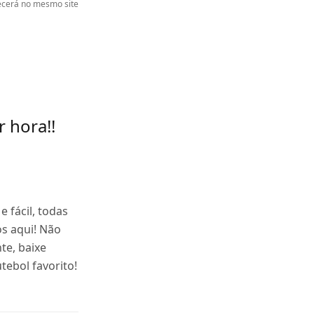
cerá no mesmo site
 hora!!
e fácil, todas
os aqui! Não
te, baixe
tebol favorito!