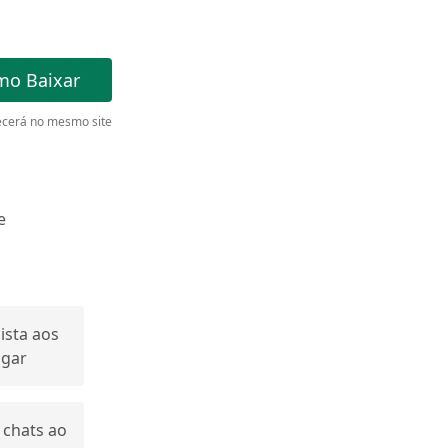
mo Baixar
cerá no mesmo site
e
ista aos
ugar
 chats ao