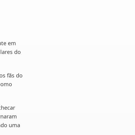
nte em
lares do
os fãs do
 como
checar
ornaram
endo uma