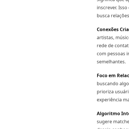
inscrever. Iss
busca relações
Conexões Cria
artistas, músi
rede de contat
com pessoas in
semelhantes.
Foco em Rela
buscando algo 
prioriza usuá
experiência m
Algoritmo Int
sugere matches