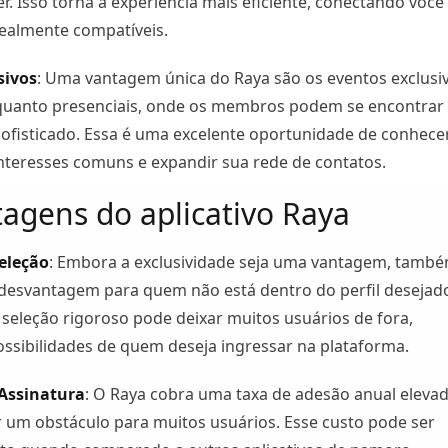
r. Isso torna a experiência mais eficiente, conectando você
ealmente compatíveis.
sivos
: Uma vantagem única do Raya são os eventos exclusi
s quanto presenciais, onde os membros podem se encontrar
ofisticado. Essa é uma excelente oportunidade de conhece
nteresses comuns e expandir sua rede de contatos.
agens do aplicativo Raya
Seleção
: Embora a exclusividade seja uma vantagem, tamb
desvantagem para quem não está dentro do perfil desejad
seleção rigoroso pode deixar muitos usuários de fora,
ossibilidades de quem deseja ingressar na plataforma.
 Assinatura
: O Raya cobra uma taxa de adesão anual elevad
 um obstáculo para muitos usuários. Esse custo pode ser