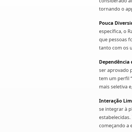
considerado a
tornando o app
Pouca Diversi
específica, o R
que pessoas fo
tanto com os u
Dependência d
ser aprovado 
tem um perfil 
mais seletiva e
Interação Lim
se integrar à 
estabelecidas.
começando a e