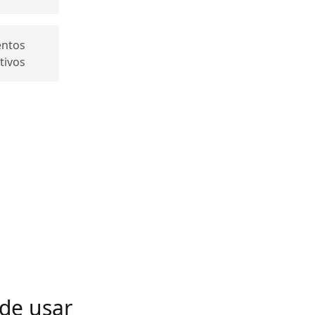
entos
tivos
 de usar