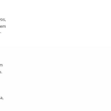
vos,
 em
r
ém
o.
a,