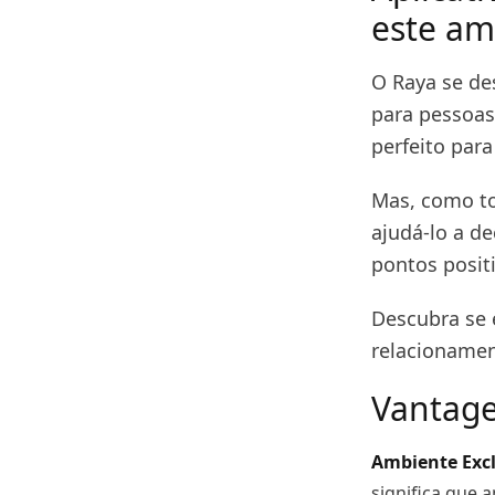
este am
O Raya se de
para pessoas 
perfeito par
Mas, como to
ajudá-lo a de
pontos posit
Descubra se 
relacionamen
Vantage
Ambiente Excl
significa que 