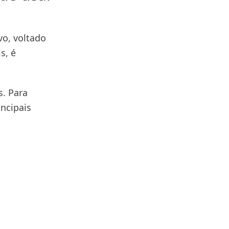
vo, voltado
s, é
s. Para
incipais