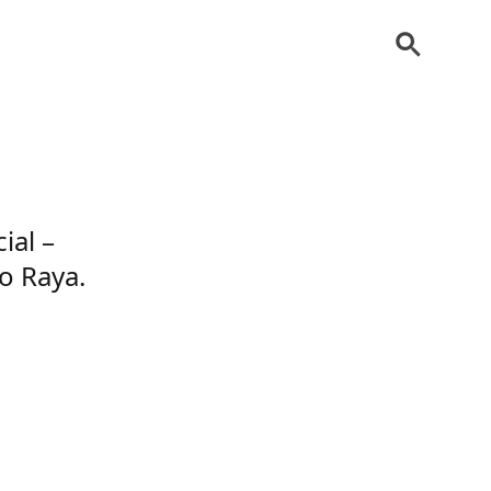
ial –
o Raya.