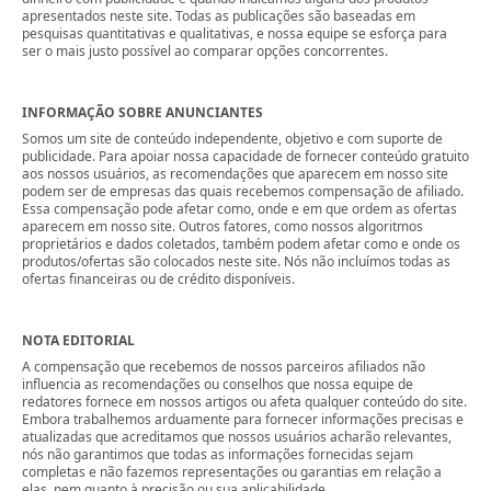
apresentados neste site. Todas as publicações são baseadas em
pesquisas quantitativas e qualitativas, e nossa equipe se esforça para
ser o mais justo possível ao comparar opções concorrentes.
INFORMAÇÃO SOBRE ANUNCIANTES
Somos um site de conteúdo independente, objetivo e com suporte de
publicidade. Para apoiar nossa capacidade de fornecer conteúdo gratuito
aos nossos usuários, as recomendações que aparecem em nosso site
podem ser de empresas das quais recebemos compensação de afiliado.
Essa compensação pode afetar como, onde e em que ordem as ofertas
aparecem em nosso site. Outros fatores, como nossos algoritmos
proprietários e dados coletados, também podem afetar como e onde os
produtos/ofertas são colocados neste site. Nós não incluímos todas as
ofertas financeiras ou de crédito disponíveis.
NOTA EDITORIAL
A compensação que recebemos de nossos parceiros afiliados não
influencia as recomendações ou conselhos que nossa equipe de
redatores fornece em nossos artigos ou afeta qualquer conteúdo do site.
Embora trabalhemos arduamente para fornecer informações precisas e
atualizadas que acreditamos que nossos usuários acharão relevantes,
nós não garantimos que todas as informações fornecidas sejam
completas e não fazemos representações ou garantias em relação a
elas, nem quanto à precisão ou sua aplicabilidade.