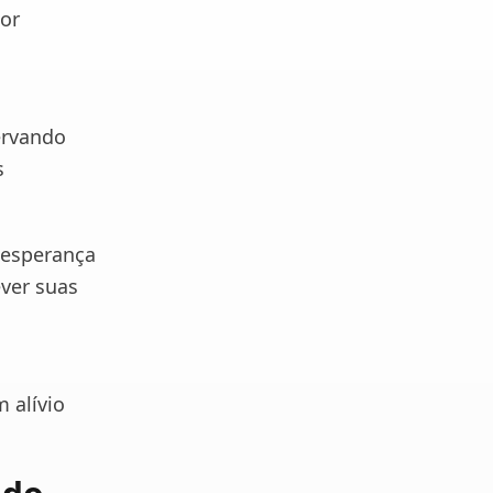
or
a
ervando
s
 esperança
ever suas
o
 alívio