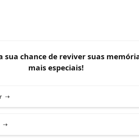
a sua chance de reviver suas memóri
mais especiais!
er ➝
r ➝