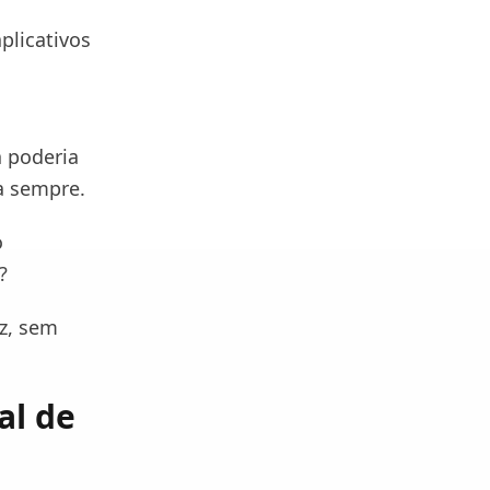
plicativos
a poderia
ra sempre.
o
?
z, sem
al de