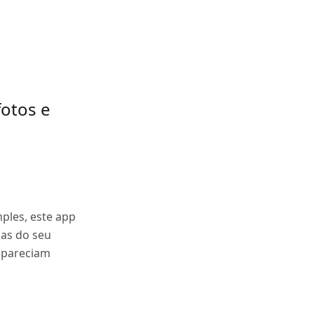
fotos e
ples, este app
das do seu
 pareciam