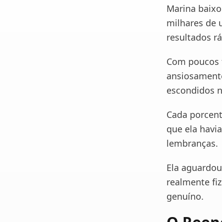
Marina baixo
milhares de u
resultados r
Com poucos t
ansiosamente
escondidos 
Cada porcen
que ela havia
lembranças.
Ela aguardou
realmente fi
genuíno.