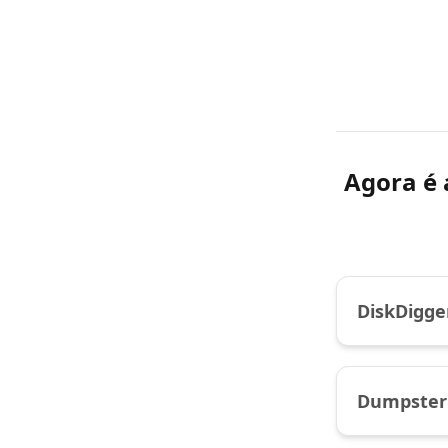
Agora é 
DiskDigg
Dumpste