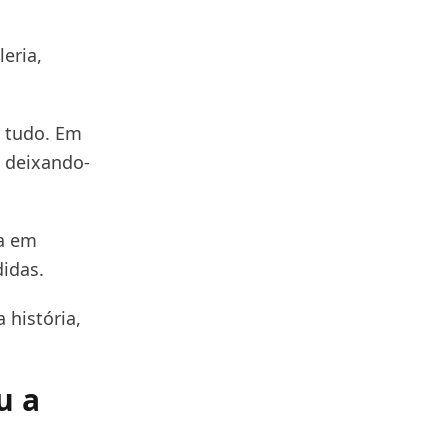
eria,
 tudo. Em
 deixando-
da em
didas.
história,
u a