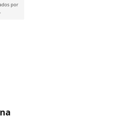
ados por
.
ina