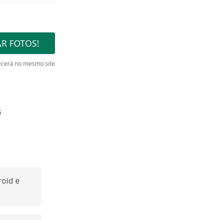
R FOTOS!
cerá no mesmo site
s
oid e