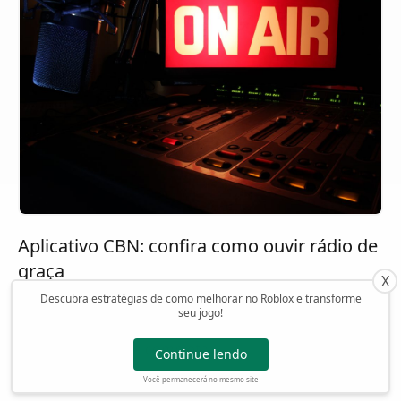
Aplicativo CBN: confira como ouvir rádio de
graça
X
Descubra estratégias de como melhorar no Roblox e transforme
Com o aplicativo da rádio CBN, fique por dentro das
seu jogo!
principais notícias do Brasil. Conheça e tenha acesso
a uma experiência completa.
Continue lendo
Continue lendo
Você permanecerá no mesmo site