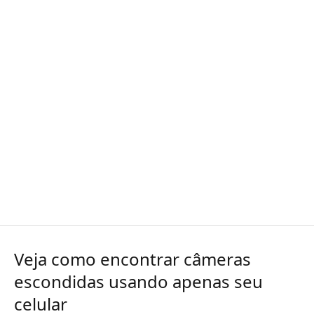
Veja como encontrar câmeras
escondidas usando apenas seu
celular