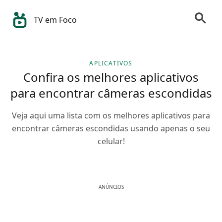
TV em Foco
APLICATIVOS
Confira os melhores aplicativos
para encontrar câmeras escondidas
Veja aqui uma lista com os melhores aplicativos para
encontrar câmeras escondidas usando apenas o seu
celular!
ANÚNCIOS