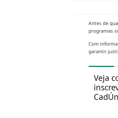
Antes de qua
programas so
Com informaç
garantir just
Veja c
inscre
CadÚn