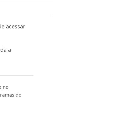
de acessar
uda a
o no
gramas do