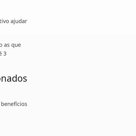
tivo ajudar
o as que
é 3
ionados
 benefícios