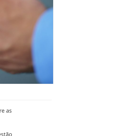
re as
estão