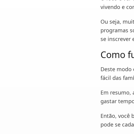
vivendo e co
Ou seja, mui
programas so
se inscrever
Como fu
Deste modo o
fácil das fam
Em resumo, a
gastar tempo
Então, você 
pode se cada