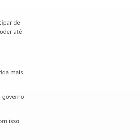
cipar de
oder até
ida mais
o governo
om isso